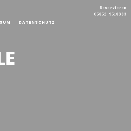
Reservieren
05852-9518383
SSUM
DATENSCHUTZ
LE